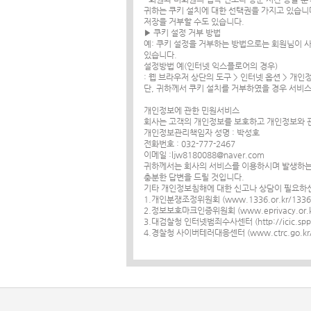
귀하는 쿠키 설치에 대한 선택권을 가지고 있습니
저장을 거부할 수도 있습니다.
▶ 쿠키 설정 거부 방법
예: 쿠키 설정을 거부하는 방법으로는 회원님이 
있습니다.
설정방법 예(인터넷 익스플로어의 경우)
: 웹 브라우저 상단의 도구 > 인터넷 옵션 > 개인
단, 귀하께서 쿠키 설치를 거부하였을 경우 서비스
개인정보에 관한 민원서비스
회사는 고객의 개인정보를 보호하고 개인정보와 관
개인정보관리책임자 성명 : 박성호
전화번호 : 032-777-2467
이메일 :ljw8180088@naver.com
귀하께서는 회사의 서비스를 이용하시며 발생하는
충분한 답변을 드릴 것입니다.
기타 개인정보침해에 대한 신고나 상담이 필요하신
1.개인분쟁조정위원회 (www.1336.or.kr/1336
2.정보보호마크인증위원회 (www.eprivacy.or.kr
3.대검찰청 인터넷범죄수사센터 (http://icic.sppo.
4.경찰청 사이버테러대응센터 (www.ctrc.go.kr/0