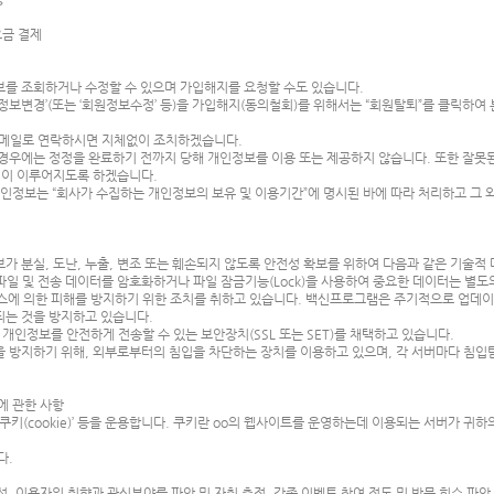
 요금 결제
를 조회하거나 수정할 수 있으며 가입해지를 요청할 수도 있습니다.
보변경’(또는 ‘회원정보수정’ 등)을 가입해지(동의철회)를 위해서는 “회원탈퇴”를 클릭하여 본
이메일로 연락하시면 지체없이 조치하겠습니다.
경우에는 정정을 완료하기 전까지 당해 개인정보를 이용 또는 제공하지 않습니다. 또한 잘못
정이 이루어지도록 하겠습니다.
인정보는 “회사가 수집하는 개인정보의 보유 및 이용기간”에 명시된 바에 따라 처리하고 그 
 분실, 도난, 누출, 변조 또는 훼손되지 않도록 안전성 확보를 위하여 다음과 같은 기술적
파일 및 전송 데이터를 암호화하거나 파일 잠금기능(Lock)을 사용하여 중요한 데이터는 별
스에 의한 피해를 방지하기 위한 조치를 취하고 있습니다. 백신프로그램은 주기적으로 업데
되는 것을 방지하고 있습니다.
개인정보를 안전하게 전송할 수 있는 보안장치(SSL 또는 SET)를 채택하고 있습니다.
것을 방지하기 위해, 외부로부터의 침입을 차단하는 장치를 이용하고 있으며, 각 서버마다 침
에 관한 사항
쿠키(cookie)’ 등을 운용합니다. 쿠키란 oo의 웹사이트를 운영하는데 이용되는 서버가 귀
다.
석, 이용자의 취향과 관심분야를 파악 및 자취 추적, 각종 이벤트 참여 정도 및 방문 회수 파악