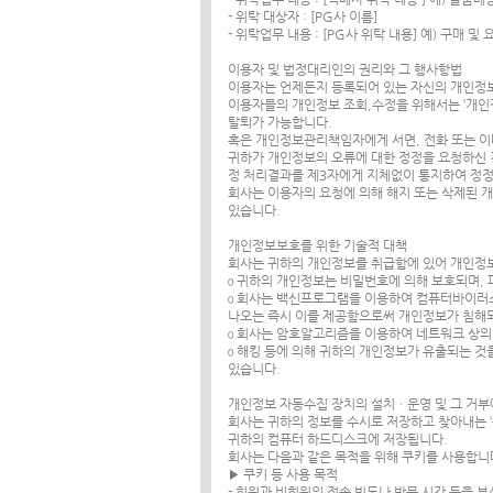
- 위탁 대상자 : [PG사 이름]
- 위탁업무 내용 : [PG사 위탁 내용] 예) 구매 및
이용자 및 법정대리인의 권리와 그 행사항법
이용자는 언제든지 등록되어 있는 자신의 개인정보
이용자들의 개인정보 조회,수정을 위해서는 ‘개인정
탈퇴가 가능합니다.
혹은 개인정보관리책임자에게 서면, 전화 또는 
귀하가 개인정보의 오류에 대한 정정을 요청하신 
정 처리결과를 제3자에게 지체없이 통지하여 정
회사는 이용자의 요청에 의해 해지 또는 삭제된 개
있습니다.
개인정보보호를 위한 기술적 대책
회사는 귀하의 개인정보를 취급함에 있어 개인정보가
ο 귀하의 개인정보는 비밀번호에 의해 보호되며, 
ο 회사는 백신프로그램을 이용하여 컴퓨터바이러
나오는 즉시 이를 제공함으로써 개인정보가 침해
ο 회사는 암호알고리즘을 이용하여 네트워크 상의 
ο 해킹 등에 의해 귀하의 개인정보가 유출되는 
있습니다.
개인정보 자동수집 장치의 설치ㆍ운영 및 그 거부
회사는 귀하의 정보를 수시로 저장하고 찾아내는 ‘
귀하의 컴퓨터 하드디스크에 저장됩니다.
회사는 다음과 같은 목적을 위해 쿠키를 사용합니
▶ 쿠키 등 사용 목적
- 회원과 비회원의 접속 빈도나 방문 시간 등을 분