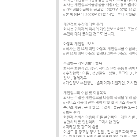
회사는 개인정보취급방침을 개정하는 경우 웹사이
ο 개인정보취급방침 공고일 : 2023년 07월 14일
ο 본 방침은 : [ 2023년 07월 14일 ] 부터 시행
개인정보 수집에 대한 동의
회사는 귀하께서 회사의 개인정보보호방침 또는 이
수집에 대해 동의한 것으로 봅니다.
아동의 개인정보보호
ο 회사는 만14세 미만 아동의 개인정보를 수집
ο 만14세 미만 아동의 법정대리인은 아동의 개인
수집하는 개인정보의 항목
회사는 회원가입, 상담, 서비스 신청 등등을 위해
ο 수집항목 : 이름 , 생년월일 , 성별 , 로그인ID 
정보 , 결제기록
ο 개인정보 수집방법 : 홈페이지(회원가입, 게시판 
개인정보의 수집 및 이용목적
회사는 수집한 개인정보를 다음의 목적을 위해 활
ο 서비스 제공에 관한 계약 이행 및 서비스 제공
콘텐츠 제공 , 구매 및 요금 결제 , 물품배송 또는
ο 회원 관리
회원제 서비스 이용에 따른 본인확인 , 개인 식별 ,
불만처리 등 민원처리 , 고지사항 전달
ο 마케팅 및 광고에 활용
이벤트 등 광고성 정보 전달 , 접속 빈도 파악 또
단, 이용자의 기본적 인권 침해의 우려가 있는 민감